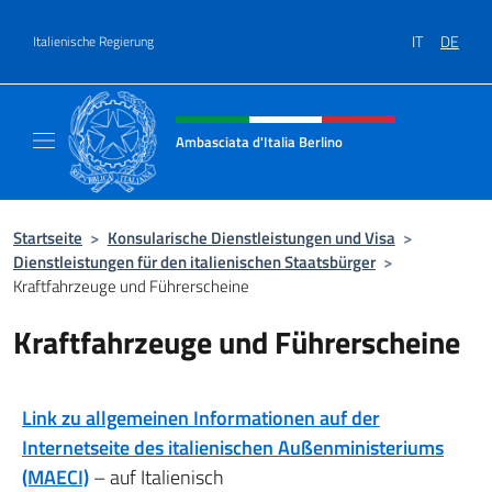
Zum Inhalt springen
IT
DE
Italienische Regierung
Header-Site, Social und Menü
Ambasciata d'Italia Berlino
Sito ufficiale dell'Ambasciata d'Italia Berlino
Startseite
>
Konsularische Dienstleistungen und Visa
>
Dienstleistungen für den italienischen Staatsbürger
>
Kraftfahrzeuge und Führerscheine
Kraftfahrzeuge und Führerscheine
Link zu allgemeinen Informationen auf der
Internetseite des italienischen Außenministeriums
(MAECI)
– auf Italienisch