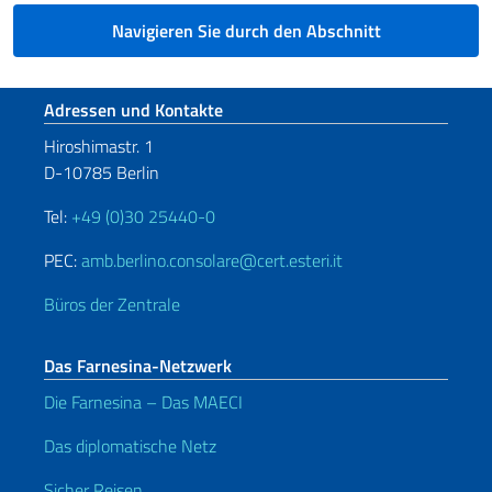
Navigieren Sie durch den Abschnitt
Fußbereich
Adressen und Kontakte
Hiroshimastr. 1
D-10785 Berlin
Tel:
+49 (0)30 25440-0
PEC:
amb.berlino.consolare@cert.esteri.it
Büros der Zentrale
Das Farnesina-Netzwerk
Die Farnesina – Das MAECI
Das diplomatische Netz
Sicher Reisen