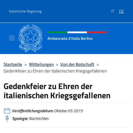
Zum Inhalt springen
IT
DE
Italienische Regierung
Header-Site, Social und Menü
Ambasciata d'Italia Berlino
Sito ufficiale dell'Ambasciata d'Italia Berlino
Startseite
>
Mitteilungen
>
Von der Botschaft
>
Gedenkfeier zu Ehren der italienischen Kriegsgefallenen
Gedenkfeier zu Ehren der
italienischen Kriegsgefallenen
Veröffentlichungsdatum:
Oktober 05 2015
Typologie:
Nachrichten