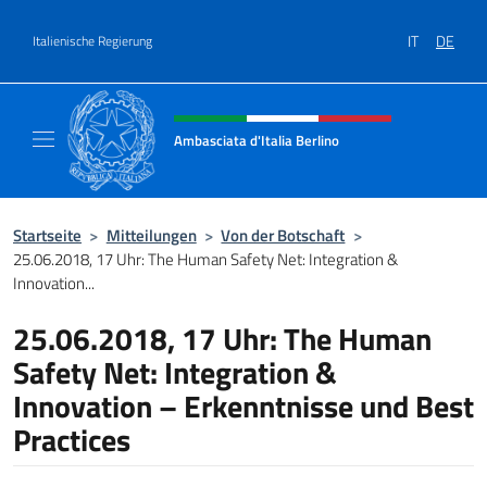
Zum Inhalt springen
IT
DE
Italienische Regierung
Header-Site, Social und Menü
Ambasciata d'Italia Berlino
Sito ufficiale dell'Ambasciata d'Italia Berlino
Startseite
>
Mitteilungen
>
Von der Botschaft
>
25.06.2018, 17 Uhr: The Human Safety Net: Integration &
Innovation...
25.06.2018, 17 Uhr: The Human
Safety Net: Integration &
Innovation – Erkenntnisse und Best
Practices