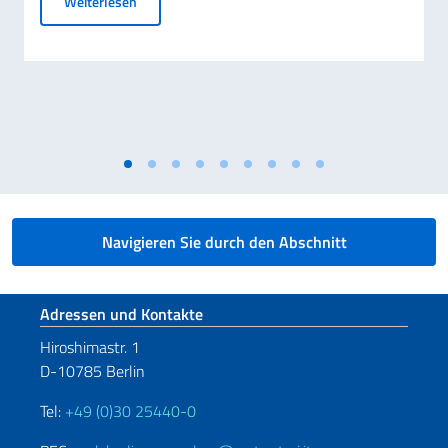
Elezioni dei COMITES 2026
Weiterlesen
Navigieren Sie durch den Abschnitt
Fußbereich
Adressen und Kontakte
Hiroshimastr. 1
D-10785 Berlin
Tel:
+49 (0)30 25440-0