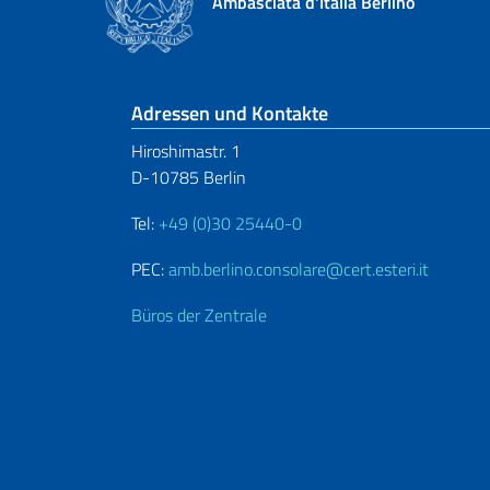
Ambasciata d'Italia Berlino
Fußbereich
Adressen und Kontakte
Hiroshimastr. 1
D-10785 Berlin
Tel:
+49 (0)30 25440-0
PEC:
amb.berlino.consolare@cert.esteri.it
Büros der Zentrale