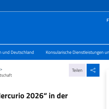
Menü
F
ia Berlino
en und Deutschland
Konsularische Dienstleistungen un
In so
>
Teilen
tschaft
ercurio 2026“ in der