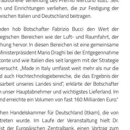
ditionelle Verleihung des Premio Mercurio statt. Seit
 und Einrichtungen verliehen, die zur Festigung der
wischen Italien und Deutschland beitragen.
den hob Botschafter Fabrizio Bucci den Wert der
tegischen Bereichen wie der Luft- und Raumfahrt, der
chung hervor. In diesen Bereichen ist eine gemeinsame
ge Ministerpräsident Mario Draghi bei der Entgegennahme
onte und wie Italien dies seit langem mit der Strategie
rsucht. „Made in Italy umfasst weit mehr als nur die
d auch Hochtechnologiebereiche, die das Ergebnis der
rbeit unseres Landes sind“, erklärte der Botschafter
em unser Hauptabnehmer und wichtigstes Lieferland. Im
nd erreichte ein Volumen von fast 160 Milliarden Euro.“
schen Handelskammer für Deutschland (Itkam), die von
treten wurde. Im Laufe der Veranstaltung hielt Dr.
st der Europäischen Zentralbank, einen Vortrag zum