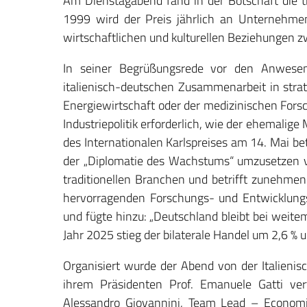
Am Dienstagabend fand in der Botschaft die tra
1999 wird der Preis jährlich an Unternehmen
wirtschaftlichen und kulturellen Beziehungen z
In seiner Begrüßungsrede vor den Anwesen
italienisch-deutschen Zusammenarbeit in stra
Energiewirtschaft oder der medizinischen Fors
Industriepolitik erforderlich, wie der ehemali
des Internationalen Karlspreises am 14. Mai bet
der „Diplomatie des Wachstums“ umzusetzen ve
traditionellen Branchen und betrifft zunehmen
hervorragenden Forschungs- und Entwicklungsa
und fügte hinzu: „Deutschland bleibt bei weit
Jahr 2025 stieg der bilaterale Handel um 2,6 % u
Organisiert wurde der Abend von der Italieni
ihrem Präsidenten Prof. Emanuele Gatti ver
Alessandro Giovannini, Team Lead – Economi