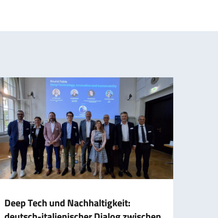
Deep Tech und Nachhaltigkeit:
Dele
deutsch-italienischer Dialog zwischen
Arbei