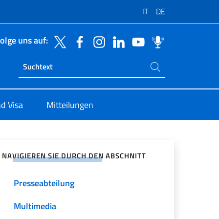
IT
DE
olge uns auf:
Suchen Sie auf der Website
Ricerca sito live
d Visa
Mitteilungen
zialen Netzwerken teilen
NAVIGIEREN SIE DURCH DEN ABSCHNITT
Presseabteilung
Multimedia