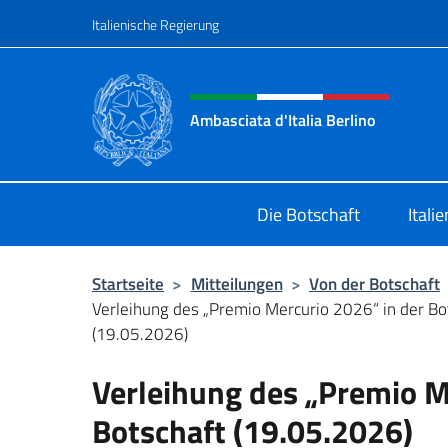
Zum Inhalt springen
Italienische Regierung
Header-Site, Social und 
Ambasciata d'Italia Berlino
Sito ufficiale dell'Ambasciata d'Ital
Die Botschaft
Itali
Startseite
>
Mitteilungen
>
Von der Botschaft
Verleihung des „Premio Mercurio 2026“ in der Bo
(19.05.2026)
Verleihung des „Premio M
Botschaft (19.05.2026)