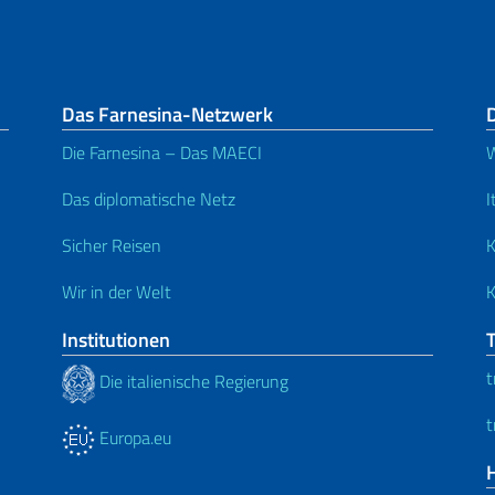
Das Farnesina-Netzwerk
D
Die Farnesina – Das MAECI
W
Das diplomatische Netz
I
Sicher Reisen
K
Wir in der Welt
K
Institutionen
t
Die italienische Regierung
t
Europa.eu