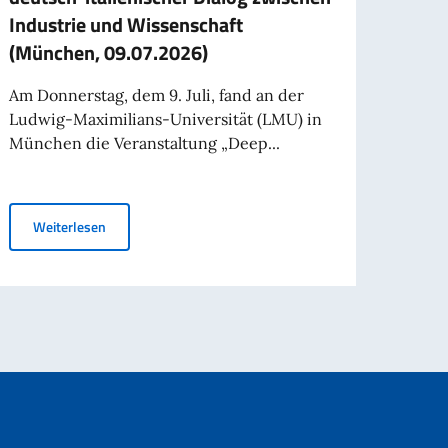
Industrie und Wissenschaft
Abge
(München, 09.07.2026)
Deut
Am Donnerstag, dem 9. Juli, fand an der
Der V
Ludwig-Maximilians-Universität (LMU) in
Abgeo
München die Veranstaltung „Deep...
Schif
erform ihre Gültigkeit für Reisen ins Ausland
Deep Tech und Nachhaltigkeit: deutsch-italienischer Di
Weiterlesen
Wei