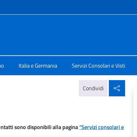
e menù
ia Berlino
mo
Italia e Germania
Servizi Consolari e Visti
Condi
Condividi
ontatti sono disponibili alla pagina
“Servizi consolari e