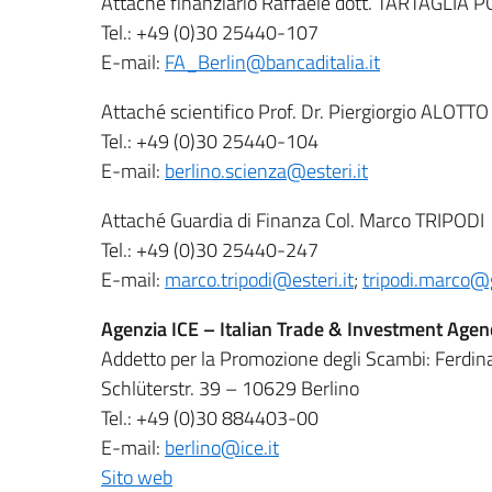
Attaché finanziario Raffaele dott. TARTAGLIA P
Tel.: +49 (0)30 25440-107
E-mail:
FA_Berlin@bancaditalia.it
Attaché scientifico Prof. Dr. Piergiorgio ALOTTO
Tel.: +49 (0)30 25440-104
E-mail:
berlino.scienza@esteri.it
Attaché Guardia di Finanza Col. Marco TRIPODI
Tel.: +49 (0)30 25440-247
E-mail:
marco.tripodi@esteri.it
;
tripodi.marco@g
Agenzia ICE – Italian Trade & Investment Agen
Addetto per la Promozione degli Scambi: Ferdi
Schlüterstr. 39 – 10629 Berlino
Tel.: +49 (0)30 884403-00
E-mail:
berlino@ice.it
Sito web