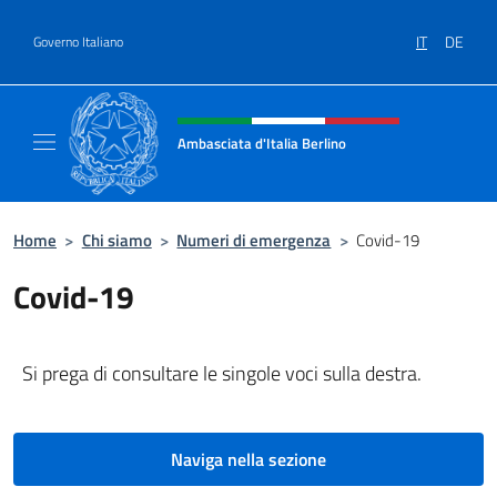
Salta al contenuto
IT
DE
Governo Italiano
Intestazione sito, social e menù
Ambasciata d'Italia Berlino
Sito ufficiale dell'Ambasciata d'Italia Berlino
Home
>
Chi siamo
>
Numeri di emergenza
>
Covid-19
Covid-19
Si prega di consultare le singole voci sulla destra.
Naviga nella sezione