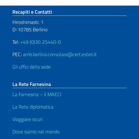
Sezione footer
Recapiti e Contatti
Hiroshimastr. 1
D-10785 Berlino
Tel:
+49 (0)30 25440-0
PEC:
amb.berlino.consolare@cert.esteri.it
Gli uffici della sede
La Rete Farnesina
La Farnesina – il MAECI
La Rete diplomatica
Viaggiare sicuri
Dove siamo nel mondo