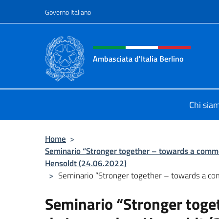
Salta al contenuto
Governo Italiano
Intestazione sito, social 
Ambasciata d'Italia Berlino
Sito ufficiale dell'Ambasciata d'Ital
Chi sia
Home
>
Seminario “Stronger together – towards a comm
Hensoldt (24.06.2022)
>
Seminario “Stronger together – towards a c
Seminario “Stronger tog