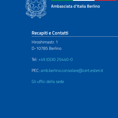
Ambasciata d'Italia Berlino
Sezione footer
Recapiti e Contatti
Hiroshimastr. 1
D-10785 Berlino
Tel:
+49 (0)30 25440-0
PEC:
amb.berlino.consolare@cert.esteri.it
Gli uffici della sede