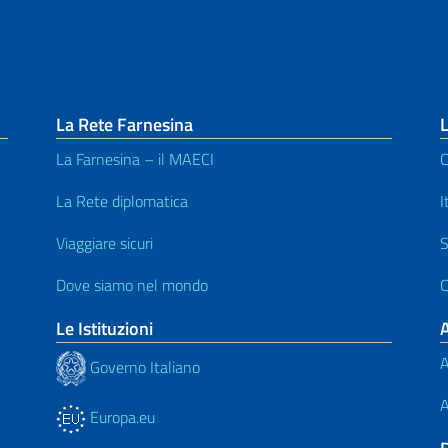
La Rete Farnesina
L
La Farnesina – il MAECI
C
La Rete diplomatica
I
Viaggiare sicuri
S
Dove siamo nel mondo
C
Le Istituzioni
A
Governo Italiano
A
Europa.eu