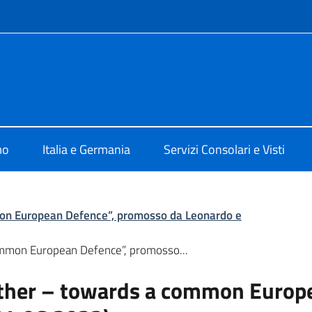
e menù
ia Berlino
mo
Italia e Germania
Servizi Consolari e Visti
on European Defence”, promosso da Leonardo e
ommon European Defence”, promosso...
ether – towards a common Europ