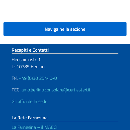
Paginazione
Naviga nella sezione
Sezione footer
Recapiti e Contatti
Hiroshimastr. 1
D-10785 Berlino
Tel:
+49 (0)30 25440-0
PEC:
amb.berlino.consolare@cert.esteri.it
Gli uffici della sede
La Rete Farnesina
La Farnesina – il MAECI