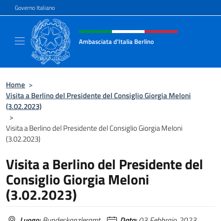
Salta al contenuto
Governo Italiano
Intestazione sito, social e menù
Ambasciata d'Italia Berlino
Sito ufficiale dell'Ambasciata d'Italia Berlino
Home
>
Visita a Berlino del Presidente del Consiglio Giorgia Meloni
(3.02.2023)
>
Visita a Berlino del Presidente del Consiglio Giorgia Meloni
(3.02.2023)
Visita a Berlino del Presidente del
Consiglio Giorgia Meloni
(3.02.2023)
Luogo:
Bundeskanzleramt
Data:
03 Febbraio 2023