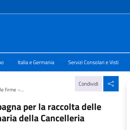
e menù
ia Berlino
mo
Italia e Germania
Servizi Consolari e Visti
Condi
Condividi
e firme –...
na per la raccolta delle
aria della Cancelleria