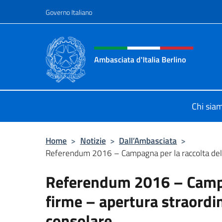
Salta al contenuto
Governo Italiano
Intestazione sito, social 
Ambasciata d'Italia Berlino
Sito ufficiale dell'Ambasciata d'Ital
Chi sia
Home
>
Notizie
>
Dall’Ambasciata
>
Referendum 2016 – Campagna per la raccolta dell
Referendum 2016 – Campag
firme – apertura straordin
consolare