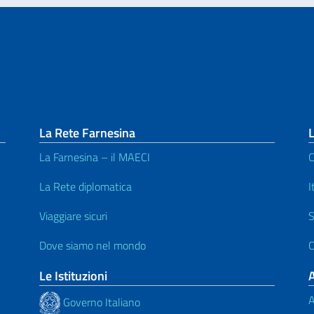
La Rete Farnesina
L
La Farnesina – il MAECI
C
La Rete diplomatica
I
Viaggiare sicuri
S
Dove siamo nel mondo
C
Le Istituzioni
A
Governo Italiano