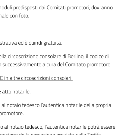
i moduli predisposti dai Comitati promotori, dovranno
nale con foto.
trativa ed è quindi gratuita.
ella circoscrizione consolare di Berlino, il codice di
rito successivamente a cura del Comitato promotore.
IRE in altre circoscrizioni consolari:
 atto notarile.
al notaio tedesco l’autentica notarile della propria
 promotore.
o al notaio tedesco, l’autentica notarile potrà essere
ponsione della percezione prevista dalla Tariffa