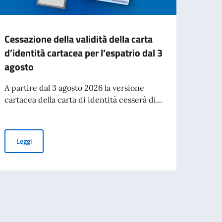
Cessazione della validità della carta
Deep 
d’identità cartacea per l’espatrio dal 3
italo
agosto
acca
A partire dal 3 agosto 2026 la versione
Si è s
cartacea della carta di identità cesserà di...
Ludwi
Monac
Cessazione della validità della carta d’identità cartacea per l’esp
Leggi
aliano nel mondo
Leg