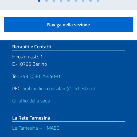
Naviga nella sezione
Sezione footer
Recapiti e Contatti
Hiroshimastr. 1
D-10785 Berlino
Tel:
+49 (0)30 25440-0
PEC:
amb.berlino.consolare@cert.esteri.it
Gli uffici della sede
La Rete Farnesina
La Farnesina – il MAECI