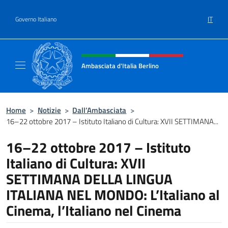
Salta al contenuto
IT
Governo Italiano
Intestazione sito, social e menù
Ambasciata d'Italia Berlino
Sito ufficiale dell'Ambasciata d'Italia Berlino
Home
>
Notizie
>
Dall’Ambasciata
>
16–22 ottobre 2017 – Istituto Italiano di Cultura: XVII SETTIMANA...
16–22 ottobre 2017 – Istituto
Italiano di Cultura: XVII
SETTIMANA DELLA LINGUA
ITALIANA NEL MONDO: L’Italiano al
Cinema, l’Italiano nel Cinema