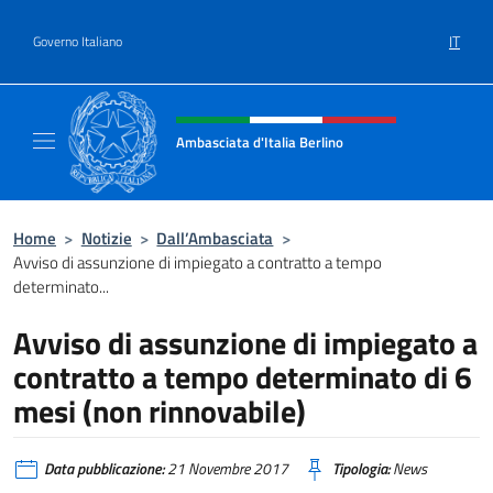
Salta al contenuto
IT
Governo Italiano
Intestazione sito, social e menù
Ambasciata d'Italia Berlino
Sito ufficiale dell'Ambasciata d'Italia Berlino
Home
>
Notizie
>
Dall’Ambasciata
>
Avviso di assunzione di impiegato a contratto a tempo
determinato...
Avviso di assunzione di impiegato a
contratto a tempo determinato di 6
mesi (non rinnovabile)
Data pubblicazione:
21 Novembre 2017
Tipologia:
News