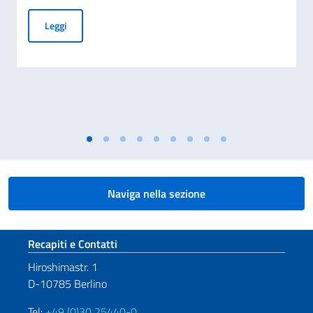
Elezioni dei COMITES 2026
Leggi
Naviga nella sezione
Sezione footer
Recapiti e Contatti
Hiroshimastr. 1
D-10785 Berlino
Tel:
+49 (0)30 25440-0