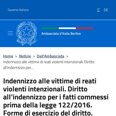
Salta al contenuto
IT
DE
Governo Italiano
Intestazione sito, social e menù
Ambasciata d'Italia Berlino
Sito ufficiale dell'Ambasciata d'Italia Berlino
Home
>
Notizie
>
Dall’Ambasciata
>
Indennizzo alle vittime di reati violenti intenzionali. Diritto
all’indennizzo per...
Indennizzo alle vittime di reati
violenti intenzionali. Diritto
all’indennizzo per i fatti commessi
prima della legge 122/2016.
Forme di esercizio del diritto.