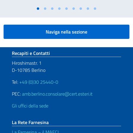
Naviga nella sezione
Sezione footer
Recapiti e Contatti
Hiroshimastr. 1
D-10785 Berlino
Tel:
+49 (0)30 25440-0
PEC:
amb.berlino.consolare@cert.esteri.it
Gli uffici della sede
La Rete Farnesina
La Farnesina – il MAECI