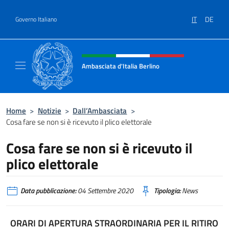
Salta al contenuto
IT
DE
Governo Italiano
Intestazione sito, social e menù
Ambasciata d'Italia Berlino
Sito ufficiale dell'Ambasciata d'Italia Berlino
Home
>
Notizie
>
Dall’Ambasciata
>
Cosa fare se non si è ricevuto il plico elettorale
Cosa fare se non si è ricevuto il
plico elettorale
Data pubblicazione:
04 Settembre 2020
Tipologia:
News
ORARI DI APERTURA STRAORDINARIA PER IL RITIRO