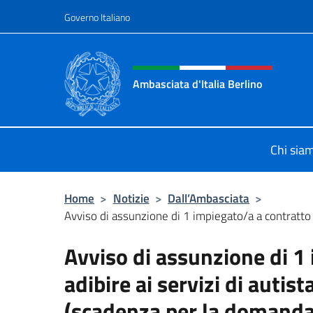
Salta al contenuto
Governo Italiano
Intestazione sito, social 
Ambasciata d'Italia Berlino
Sito ufficiale dell'Ambasciata d'Ital
Chi sia
Home
>
Notizie
>
Dall’Ambasciata
>
Avviso di assunzione di 1 impiegato/a a contratto d
Avviso di assunzione di 1
adibire ai servizi di auti
(scadenza per la domanda