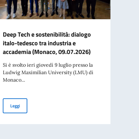
Deep Tech e sostenibilità: dialogo
Missi
italo-tedesco tra industria e
Comm
accademia (Monaco, 09.07.2026)
depu
Si è svolto ieri giovedì 9 luglio presso la
Missi
Ludwig Maximilian University (LMU) di
Lavor
Monaco...
presie
per l’espatrio dal 3 agosto
Deep Tech e sostenibilità: dialogo italo-tedesco tra industria e
Leggi
Leg