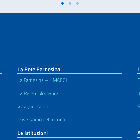
La Rete Farnesina
L
La Farnesina – il MAECI
C
La Rete diplomatica
I
Viaggiare sicuri
S
Dove siamo nel mondo
C
Le Istituzioni