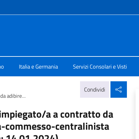
e menù
ia Berlino
mo
Italia e Germania
Servizi Consolari e Visti
Condi
Condividi
a adibire...
 impiegato/a a contratto da
sta-commesso-centralinista
: 14.01.2024)