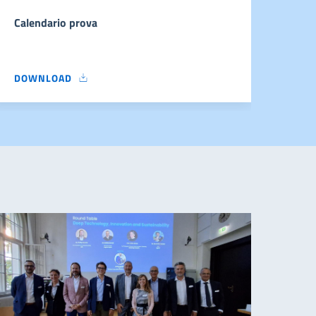
Calendario prova
Grad
DOWNLOAD
DOW
CALENDARIO PROVA
GRAD