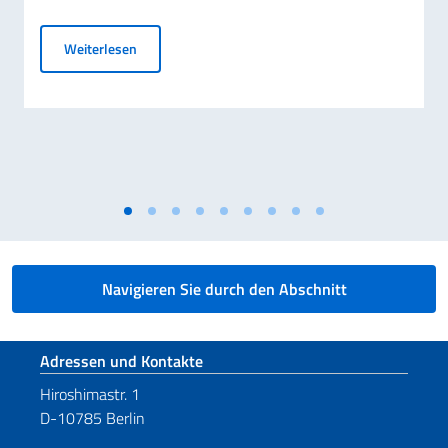
Elezioni dei COMITES 2026
Weiterlesen
Navigieren Sie durch den Abschnitt
Fußbereich
Adressen und Kontakte
Hiroshimastr. 1
D-10785 Berlin