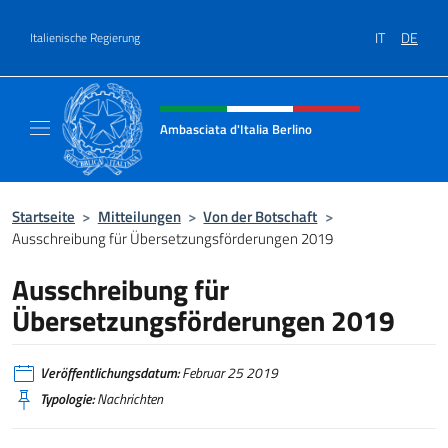
Zum Inhalt springen
IT
DE
Italienische Regierung
Header-Site, Social und Menü
Ambasciata d'Italia Berlino
Sito ufficiale dell'Ambasciata d'Italia Berlino
Startseite
>
Mitteilungen
>
Von der Botschaft
>
Ausschreibung für Übersetzungsförderungen 2019
Ausschreibung für
Übersetzungsförderungen 2019
Veröffentlichungsdatum:
Februar 25 2019
Typologie:
Nachrichten