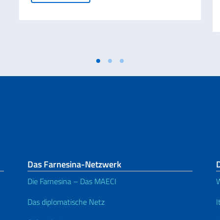
Das Farnesina-Netzwerk
D
Die Farnesina – Das MAECI
W
Das diplomatische Netz
I