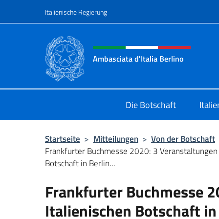
Zum Inhalt springen
Italienische Regierung
Header-Site, Social und 
Ambasciata d'Italia Berlino
Sito ufficiale dell'Ambasciata d'Ital
Die Botschaft
Itali
Startseite
>
Mitteilungen
>
Von der Botschaft
Frankfurter Buchmesse 2020: 3 Veranstaltungen d
Botschaft in Berlin...
Frankfurter Buchmesse 2
Italienischen Botschaft i