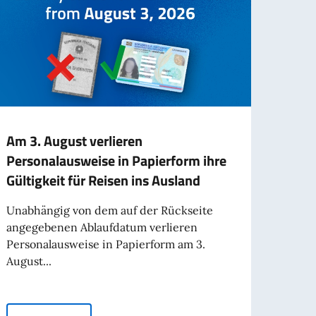
Am 3. August verlieren
Deep
Personalausweise in Papierform ihre
deuts
Gültigkeit für Reisen ins Ausland
Indu
(Mün
Unabhängig von dem auf der Rückseite
angegebenen Ablaufdatum verlieren
Am Do
Personalausweise in Papierform am 3.
Ludwi
August...
Münch
talienischen Arbeit in der Welt