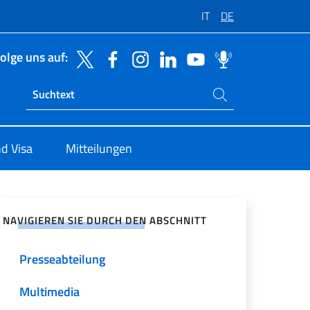
IT
DE
olge uns auf:
Suchen Sie auf der Website
Ricerca sito live
d Visa
Mitteilungen
zialen Netzwerken teilen
NAVIGIEREN SIE DURCH DEN ABSCHNITT
Presseabteilung
Multimedia