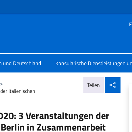
Menü
F
ia Berlino
en und Deutschland
Konsularische Dienstleistungen un
In so
>
Teilen
er Italienischen
020: 3 Veranstaltungen der
n Berlin in Zusammenarbeit