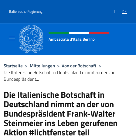
Zum Inhalt springen
IT
DE
Italienische Regierung
Header-Site, Social und Menü
Ambasciata d'Italia Berlino
Sito ufficiale dell'Ambasciata d'Italia Berlino
Startseite
>
Mitteilungen
>
Von der Botschaft
>
Die Italienische Botschaft in Deutschland nimmt an der von
Bundespräsident...
Die Italienische Botschaft in
Deutschland nimmt an der von
Bundespräsident Frank-Walter
Steinmeier ins Leben gerufenen
Aktion #lichtfenster teil