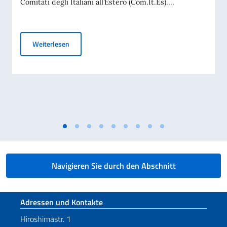
Comitati degli Italiani all’Estero (Com.It.Es)....
Elezioni dei COMITES 2026
Weiterlesen
Navigieren Sie durch den Abschnitt
Fußbereich
Adressen und Kontakte
Hiroshimastr. 1