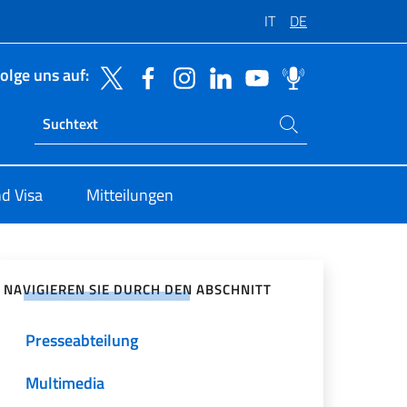
IT
DE
olge uns auf:
Suchen Sie auf der Website
Ricerca sito live
d Visa
Mitteilungen
zialen Netzwerken teilen
NAVIGIEREN SIE DURCH DEN ABSCHNITT
Presseabteilung
Multimedia