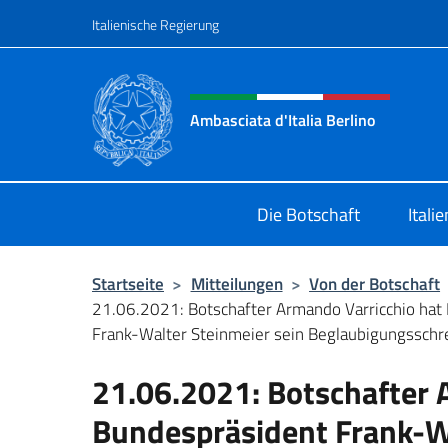
Zum Inhalt springen
Italienische Regierung
Header-Site, Social und 
Ambasciata d'Italia Berlino
Sito ufficiale dell'Ambasciata d'Ital
Die Botschaft
Itali
Startseite
>
Mitteilungen
>
Von der Botschaft
21.06.2021: Botschafter Armando Varricchio hat
Frank-Walter Steinmeier sein Beglaubigungsschre
21.06.2021: Botschafter 
Bundespräsident Frank-Wa