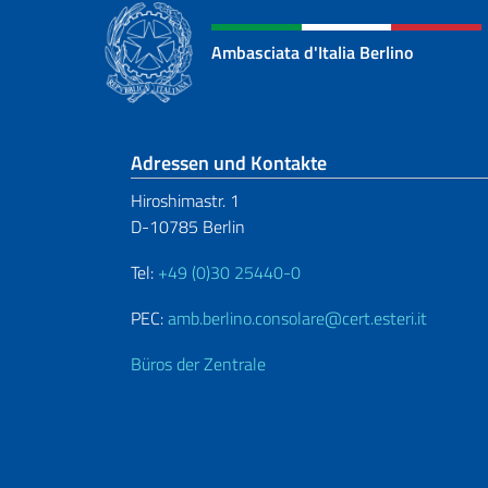
Ambasciata d'Italia Berlino
Fußbereich
Adressen und Kontakte
Hiroshimastr. 1
D-10785 Berlin
Tel:
+49 (0)30 25440-0
PEC:
amb.berlino.consolare@cert.esteri.it
Büros der Zentrale