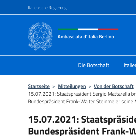
Zum Inhalt springen
Italienische Regierung
Header-Site, Social und 
Ambasciata d'Italia Berlino
Sito ufficiale dell'Ambasciata d'Ital
Die Botschaft
Itali
Startseite
>
Mitteilungen
>
Von der Botschaft
15.07.2021: Staatspräsident Sergio Mattarella br
Bundespräsident Frank-Walter Steinmeier seine A
15.07.2021: Staatspräside
Bundespräsident Frank-Wa