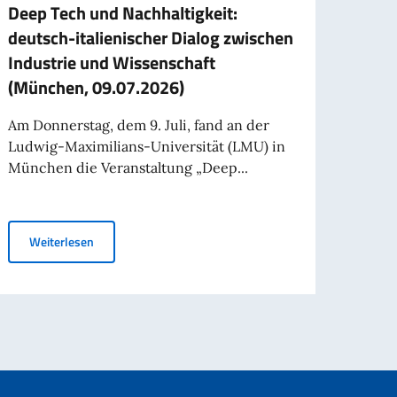
Deep Tech und Nachhaltigkeit:
Dele
deutsch-italienischer Dialog zwischen
Arbei
Industrie und Wissenschaft
Abge
(München, 09.07.2026)
Deut
Am Donnerstag, dem 9. Juli, fand an der
Der V
Ludwig-Maximilians-Universität (LMU) in
Abgeo
München die Veranstaltung „Deep...
Schif
erform ihre Gültigkeit für Reisen ins Ausland
Deep Tech und Nachhaltigkeit: deutsch-italienischer Di
Weiterlesen
Wei