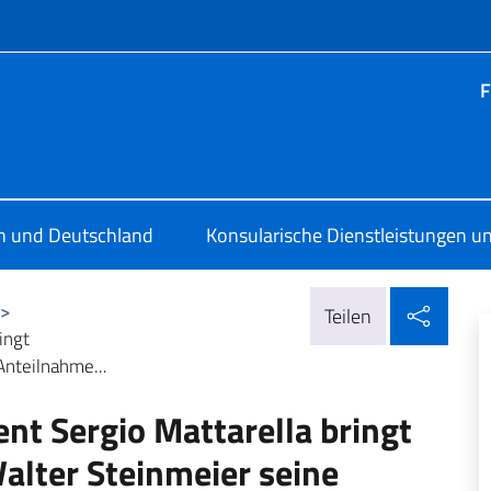
Menü
F
ia Berlino
en und Deutschland
Konsularische Dienstleistungen un
In so
>
Teilen
ingt
nteilnahme...
nt Sergio Mattarella bringt
lter Steinmeier seine