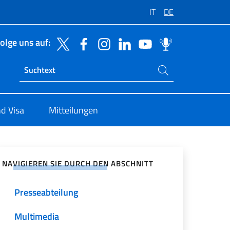
IT
DE
olge uns auf:
Suchen Sie auf der Website
Ricerca sito live
d Visa
Mitteilungen
zialen Netzwerken teilen
NAVIGIEREN SIE DURCH DEN ABSCHNITT
Presseabteilung
Multimedia