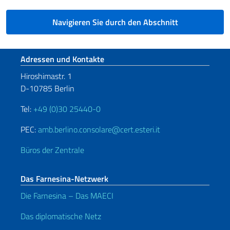
Navigieren Sie durch den Abschnitt
Fußbereich
Adressen und Kontakte
Hiroshimastr. 1
D-10785 Berlin
Tel:
+49 (0)30 25440-0
PEC:
amb.berlino.consolare@cert.esteri.it
Büros der Zentrale
Das Farnesina-Netzwerk
Die Farnesina – Das MAECI
Das diplomatische Netz