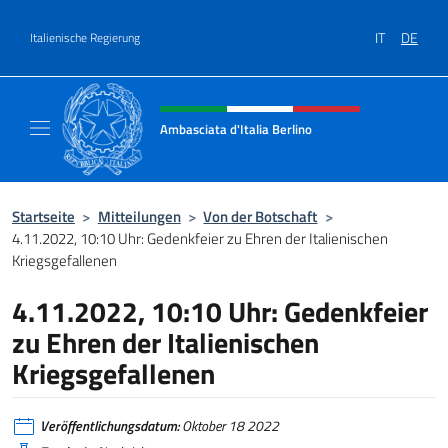
Zum Inhalt springen
IT
DE
Italienische Regierung
Header-Site, Social und Menü
Ambasciata d'Italia Berlino
Sito ufficiale dell'Ambasciata d'Italia Berlino
Startseite
>
Mitteilungen
>
Von der Botschaft
>
4.11.2022, 10:10 Uhr: Gedenkfeier zu Ehren der Italienischen
Kriegsgefallenen
4.11.2022, 10:10 Uhr: Gedenkfeier
zu Ehren der Italienischen
Kriegsgefallenen
Veröffentlichungsdatum:
Oktober 18 2022