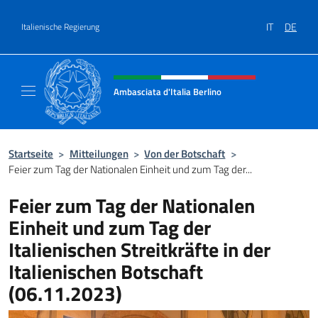
Zum Inhalt springen
IT
DE
Italienische Regierung
Header-Site, Social und Menü
Ambasciata d'Italia Berlino
Sito ufficiale dell'Ambasciata d'Italia Berlino
Startseite
>
Mitteilungen
>
Von der Botschaft
>
Feier zum Tag der Nationalen Einheit und zum Tag der...
Feier zum Tag der Nationalen
Einheit und zum Tag der
Italienischen Streitkräfte in der
Italienischen Botschaft
(06.11.2023)