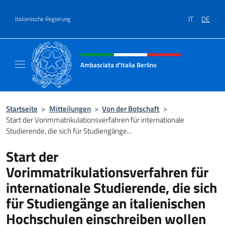
Zum Inhalt springen
IT
DE
Italienische Regierung
Header-Site, Social und Menü
Ambasciata d'Italia Berlino
Sito ufficiale dell'Ambasciata d'Italia Berlino
Startseite
>
Mitteilungen
>
Von der Botschaft
>
Start der Vorimmatrikulationsverfahren für internationale
Studierende, die sich für Studiengänge...
Start der
Vorimmatrikulationsverfahren für
internationale Studierende, die sich
für Studiengänge an italienischen
Hochschulen einschreiben wollen