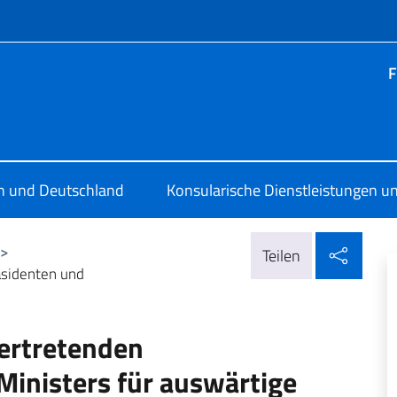
Menü
F
ia Berlino
en und Deutschland
Konsularische Dienstleistungen un
In so
>
Teilen
äsidenten und
ertretenden
Ministers für auswärtige