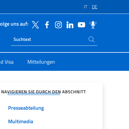
IT
DE
olge uns auf:
Suchen Sie auf der Website
Ricerca sito live
d Visa
Mitteilungen
zialen Netzwerken teilen
NAVIGIEREN SIE DURCH DEN ABSCHNITT
Presseabteilung
Multimedia