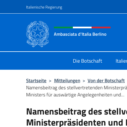
Zum Inhalt springen
Italienische Regierung
Header-Site, Social und 
Ambasciata d'Italia Berlino
Sito ufficiale dell'Ambasciata d'Ital
Die Botschaft
Itali
Startseite
>
Mitteilungen
>
Von der Botschaft
Namensbeitrag des stellvertretenden Ministerpr
Ministers für auswärtige Angelegenheiten und...
Namensbeitrag des stellv
Ministerpräsidenten und 