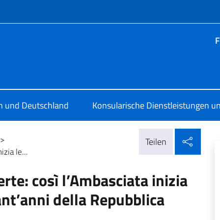
Menü
F
ia Berlino
en und Deutschland
Konsularische Dienstleistungen un
In so
>
Teilen
zia le...
rte: così l’Ambasciata inizia
tant’anni della Repubblica