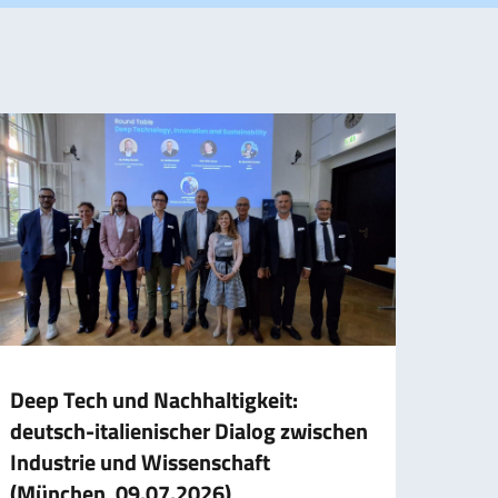
Deep Tech und Nachhaltigkeit:
Dele
deutsch-italienischer Dialog zwischen
Arbei
Industrie und Wissenschaft
Abge
(München, 09.07.2026)
Deut