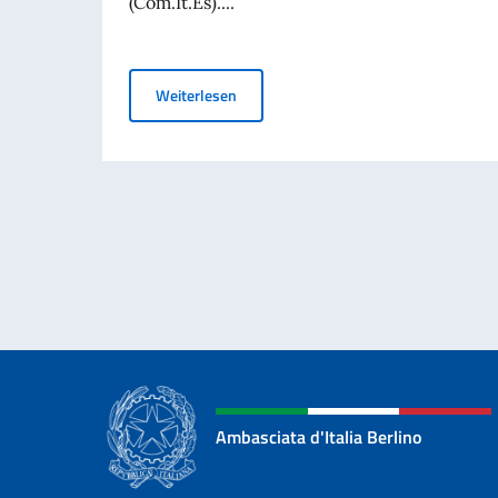
(Com.It.Es)....
Elezioni dei COMITES 2026
Weiterlesen
Ambasciata d'Italia Berlino