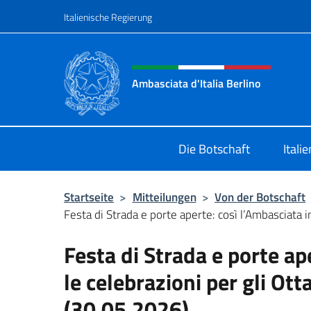
Zum Inhalt springen
Italienische Regierung
Header-Site, Social und 
Ambasciata d'Italia Berlino
Sito ufficiale dell'Ambasciata d'Ital
Die Botschaft
Itali
Startseite
>
Mitteilungen
>
Von der Botschaft
Festa di Strada e porte aperte: così l’Ambasciata ini
Festa di Strada e porte ape
le celebrazioni per gli Ot
(30.05.2026)