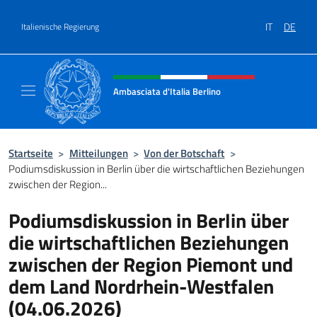
Zum Inhalt springen
IT
DE
Italienische Regierung
Header-Site, Social und Menü
Ambasciata d'Italia Berlino
Sito ufficiale dell'Ambasciata d'Italia Berlino
Startseite
>
Mitteilungen
>
Von der Botschaft
>
Podiumsdiskussion in Berlin über die wirtschaftlichen Beziehungen
zwischen der Region...
Podiumsdiskussion in Berlin über
die wirtschaftlichen Beziehungen
zwischen der Region Piemont und
dem Land Nordrhein-Westfalen
(04.06.2026)