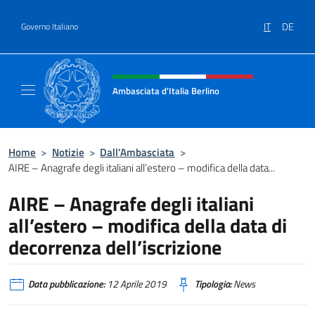
Salta al contenuto
IT
DE
Governo Italiano
Intestazione sito, social e menù
Ambasciata d'Italia Berlino
Sito ufficiale dell'Ambasciata d'Italia Berlino
Home
>
Notizie
>
Dall’Ambasciata
>
AIRE – Anagrafe degli italiani all’estero – modifica della data...
AIRE – Anagrafe degli italiani
all’estero – modifica della data di
decorrenza dell’iscrizione
Data pubblicazione:
12 Aprile 2019
Tipologia:
News