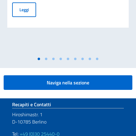
Elezioni dei COMITES 2026
Leggi
Naviga nella sezione
Sezione footer
Recapiti e Contatti
Hiroshimastr. 1
D-10785 Berlino
Tel:
+49 (0)30 25440-0