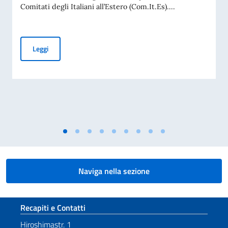
Comitati degli Italiani all’Estero (Com.It.Es)....
Elezioni dei COMITES 2026
Leggi
Naviga nella sezione
Sezione footer
Recapiti e Contatti
Hiroshimastr. 1