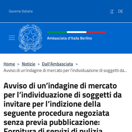
Salta al contenuto
IT
DE
Governo Italiano
Intestazione sito, social e menù
Ambasciata d'Italia Berlino
Sito ufficiale dell'Ambasciata d'Italia Berlino
Home
>
Notizie
>
Dall’Ambasciata
>
Avviso di un’indagine di mercato per l’individuazione di soggetti da...
Avviso di un’indagine di mercato
per l’individuazione di soggetti da
invitare per l’indizione della
seguente procedura negoziata
senza previa pubblicazione:
Fornitura di servizi di pulizia