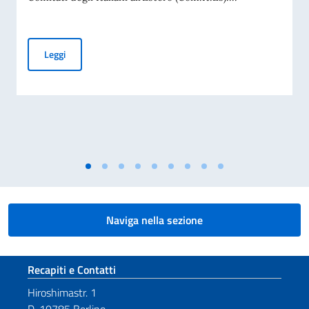
Elezioni dei COMITES 2026
Leggi
Naviga nella sezione
Sezione footer
Recapiti e Contatti
Hiroshimastr. 1