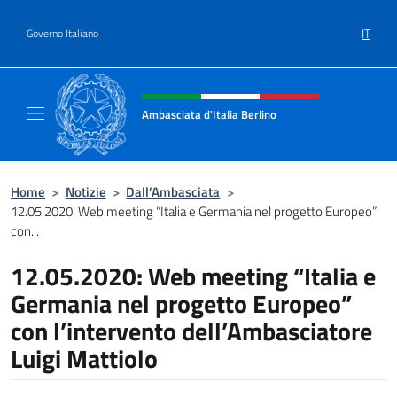
Salta al contenuto
IT
Governo Italiano
Intestazione sito, social e menù
Ambasciata d'Italia Berlino
Sito ufficiale dell'Ambasciata d'Italia Berlino
Home
>
Notizie
>
Dall’Ambasciata
>
12.05.2020: Web meeting “Italia e Germania nel progetto Europeo”
con...
12.05.2020: Web meeting “Italia e
Germania nel progetto Europeo”
con l’intervento dell’Ambasciatore
Luigi Mattiolo