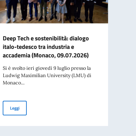
Deep Tech e sostenibilità: dialogo
Missi
italo-tedesco tra industria e
Comm
accademia (Monaco, 09.07.2026)
depu
Si è svolto ieri giovedì 9 luglio presso la
Missi
Ludwig Maximilian University (LMU) di
Lavor
Monaco...
presie
per l’espatrio dal 3 agosto
Deep Tech e sostenibilità: dialogo italo-tedesco tra industria e
Leggi
Leg