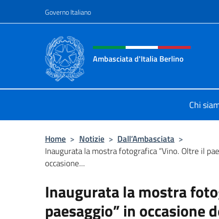
Salta al contenuto
Governo Italiano
Intestazione sito, social 
Ambasciata d'Italia Berlino
Sito ufficiale dell'Ambasciata d'Ital
Chi sia
Home
>
Notizie
>
Dall’Ambasciata
>
Inaugurata la mostra fotografica “Vino. Oltre il pa
occasione...
Inaugurata la mostra fotog
paesaggio” in occasione 