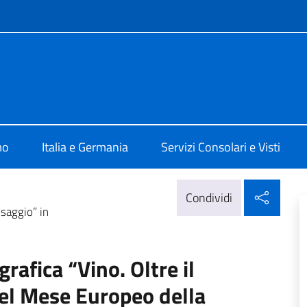
e menù
ia Berlino
mo
Italia e Germania
Servizi Consolari e Visti
Condi
Condividi
esaggio” in
rafica “Vino. Oltre il
del Mese Europeo della