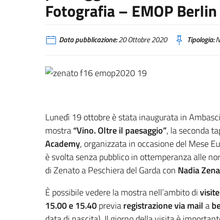
Fotografia – EMOP Berlin
Data pubblicazione:
20 Ottobre 2020
Tipologia:
N
Lunedì 19 ottobre è stata inaugurata in Ambascia
mostra
“Vino. Oltre il paesaggio”
, la seconda t
Academy
, organizzata in occasione del Mese Eu
è svolta senza pubblico in ottemperanza alle no
di Zenato a Peschiera del Garda con
Nadia Zena
È possibile vedere la mostra nell’ambito di
visit
15.00 e 15.40
previa
registrazione via mail
a
be
data di nascita). Il giorno della visita è importa