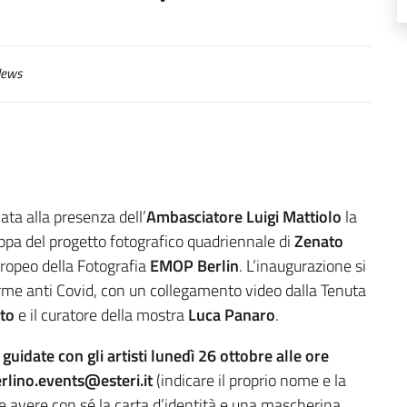
ews
ta alla presenza dell’
Ambasciatore Luigi Mattiolo
la
appa del progetto fotografico quadriennale di
Zenato
ropeo della Fotografia
EMOP Berlin
. L’inaugurazione si
rme anti Covid, con un collegamento video dalla Tenuta
to
e il curatore della mostra
Luca Panaro
.
e guidate con gli artisti lunedì 26 ottobre alle ore
rlino.events@esteri.it
(indicare il proprio nome e la
nte avere con sé la carta d’identità e una mascherina.