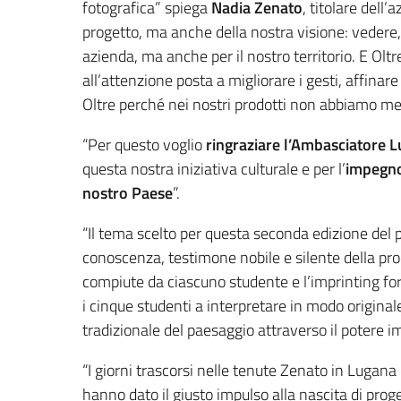
fotografica” spiega
Nadia Zenato
, titolare dell’
progetto, ma anche della nostra visione: vedere, a
azienda, ma anche per il nostro territorio. E Oltre 
all’attenzione posta a migliorare i gesti, affinare 
Oltre perché nei nostri prodotti non abbiamo mes
“Per questo voglio
ringraziare l’Ambasciatore L
questa nostra iniziativa culturale e per l’
impegno
nostro Paese
”.
“Il tema scelto per questa seconda edizione del 
conoscenza, testimone nobile e silente della pro
compiute da ciascuno studente e l’imprinting fo
i cinque studenti a interpretare in modo originale
tradizionale del paesaggio attraverso il potere im
“I giorni trascorsi nelle tenute Zenato in Lugana 
hanno dato il giusto impulso alla nascita di proget