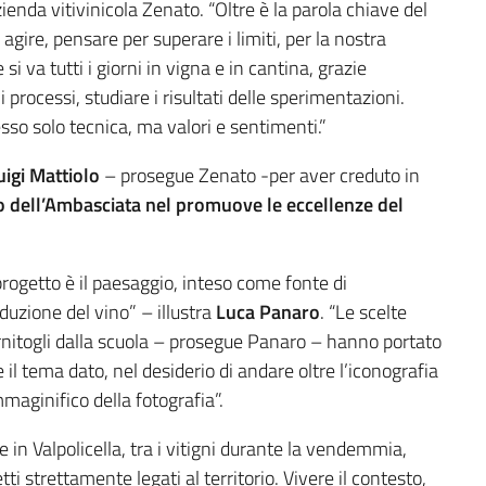
azienda vitivinicola Zenato. “Oltre è la parola chiave del
gire, pensare per superare i limiti, per la nostra
si va tutti i giorni in vigna e in cantina, grazie
i processi, studiare i risultati delle sperimentazioni.
so solo tecnica, ma valori e sentimenti.”
uigi Mattiolo
– prosegue Zenato -per aver creduto in
 dell’Ambasciata nel promuove le eccellenze del
progetto è il paesaggio, inteso come fonte di
duzione del vino” – illustra
Luca Panaro
. “Le scelte
rnitogli dalla scuola – prosegue Panaro – hanno portato
 il tema dato, nel desiderio di andare oltre l’iconografia
maginifico della fotografia”.
e in Valpolicella, tra i vitigni durante la vendemmia,
ti strettamente legati al territorio. Vivere il contesto,