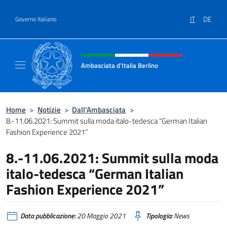
Salta al contenuto
IT
DE
Governo Italiano
Intestazione sito, social e menù
Ambasciata d'Italia Berlino
Sito ufficiale dell'Ambasciata d'Italia Berlino
Home
>
Notizie
>
Dall’Ambasciata
>
8.-11.06.2021: Summit sulla moda italo-tedesca “German Italian
Fashion Experience 2021”
8.-11.06.2021: Summit sulla moda
italo-tedesca “German Italian
Fashion Experience 2021”
Data pubblicazione:
20 Maggio 2021
Tipologia:
News