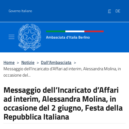
Salta al contenuto
IT
DE
Governo Italiano
Intestazione sito, social e menù
Ambasciata d'Italia Berlino
Sito ufficiale dell'Ambasciata d'Italia Berlino
Home
>
Notizie
>
Dall’Ambasciata
>
Messaggio dell’Incaricato d’Affari ad interim, Alessandra Molina, in
occasione del...
Messaggio dell’Incaricato d’Affari
ad interim, Alessandra Molina, in
occasione del 2 giugno, Festa della
Repubblica Italiana