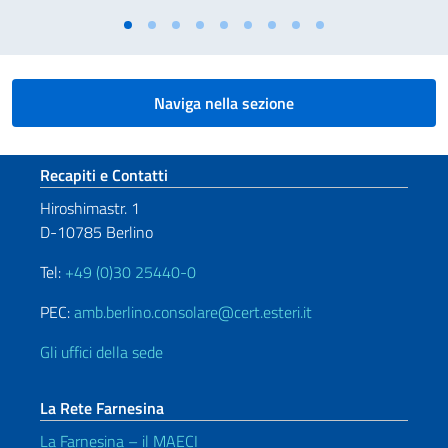
Naviga nella sezione
Sezione footer
Recapiti e Contatti
Hiroshimastr. 1
D-10785 Berlino
Tel:
+49 (0)30 25440-0
PEC:
amb.berlino.consolare@cert.esteri.it
Gli uffici della sede
La Rete Farnesina
La Farnesina – il MAECI