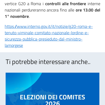
vertice G20 a Roma i
controlli alle frontiere
interne
nazionali perdureranno ancora fino alle
ore 13.00 del
1° novembre
.
https://www.interno.gov.it/it/notizie/g20-roma-e-
tenuto-viminale-comitato-nazionale-lordine-e-
sicurezza-pubblica-presieduto-dal-ministro-
lamorgese
Ti potrebbe interessare anche..