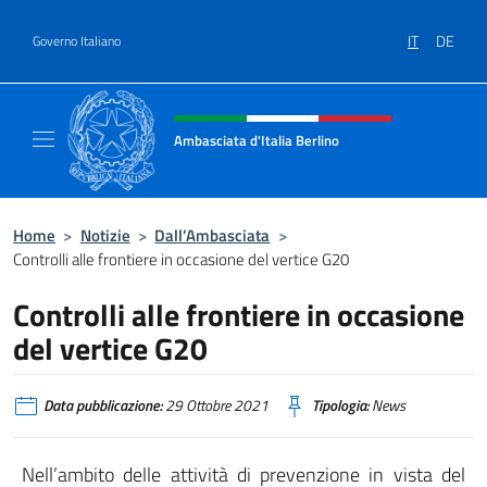
Salta al contenuto
IT
DE
Governo Italiano
Intestazione sito, social e menù
Ambasciata d'Italia Berlino
Sito ufficiale dell'Ambasciata d'Italia Berlino
Home
>
Notizie
>
Dall’Ambasciata
>
Controlli alle frontiere in occasione del vertice G20
Controlli alle frontiere in occasione
del vertice G20
Data pubblicazione:
29 Ottobre 2021
Tipologia:
News
Nell’ambito delle attività di prevenzione in vista del