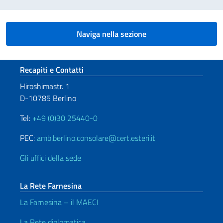
Naviga nella sezione
Sezione footer
Recapiti e Contatti
Hiroshimastr. 1
D-10785 Berlino
Tel:
+49 (0)30 25440-0
PEC:
amb.berlino.consolare@cert.esteri.it
Gli uffici della sede
La Rete Farnesina
La Farnesina – il MAECI
La Rete diplomatica