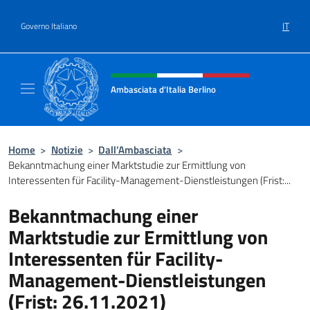
Salta al contenuto
IT
Governo Italiano
Intestazione sito, social e menù
Ambasciata d'Italia Berlino
Sito ufficiale dell'Ambasciata d'Italia Berlino
Home
>
Notizie
>
Dall’Ambasciata
>
Bekanntmachung einer Marktstudie zur Ermittlung von
Interessenten für Facility-Management-Dienstleistungen (Frist:...
Bekanntmachung einer
Marktstudie zur Ermittlung von
Interessenten für Facility-
Management-Dienstleistungen
(Frist: 26.11.2021)