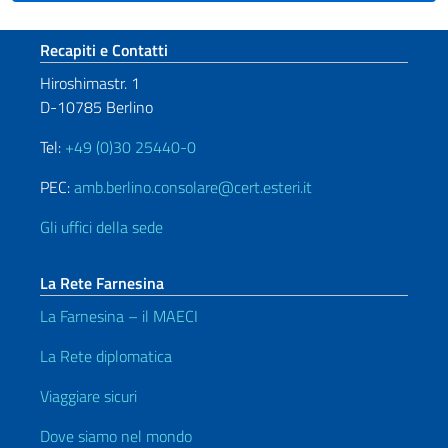
Sezione footer
Recapiti e Contatti
Hiroshimastr. 1
D-10785 Berlino
Tel:
+49 (0)30 25440-0
PEC:
amb.berlino.consolare@cert.esteri.it
Gli uffici della sede
La Rete Farnesina
La Farnesina – il MAECI
La Rete diplomatica
Viaggiare sicuri
Dove siamo nel mondo