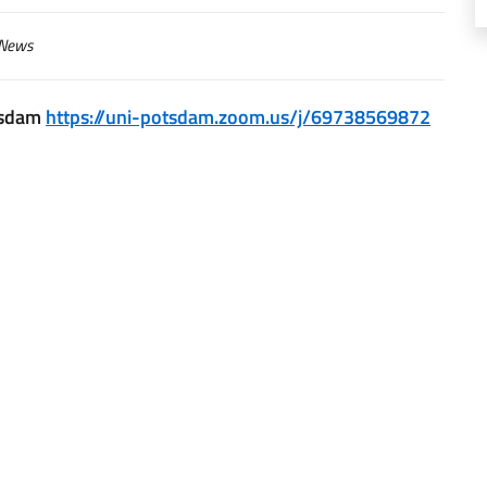
News
otsdam
https://uni-potsdam.zoom.us/j/69738569872