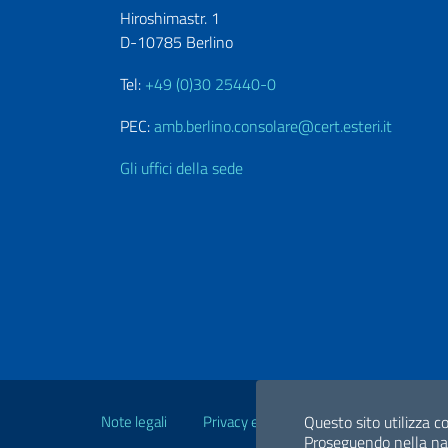
Hiroshimastr. 1
D-10785 Berlino
Tel:
+49 (0)30 25440-0
PEC:
amb.berlino.consolare@cert.esteri.it
Gli uffici della sede
Link Utili
Note legali
Privacy e cookie policy
Dichiarazio
Questo sito utilizza co
Proseguendo nella navi