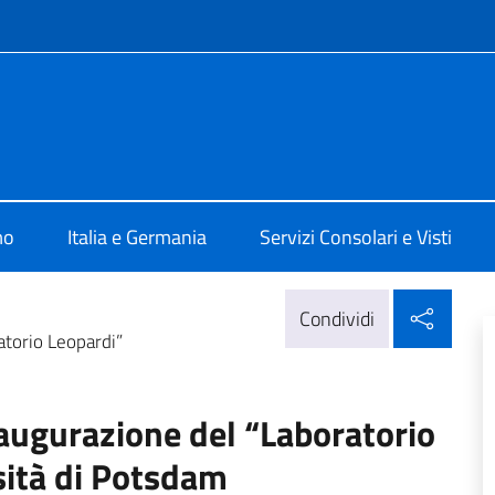
e menù
ia Berlino
mo
Italia e Germania
Servizi Consolari e Visti
Condi
Condividi
torio Leopardi”
augurazione del “Laboratorio
sità di Potsdam