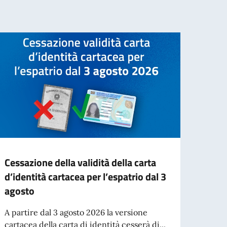
Cessazione della validità della carta
Deep 
d’identità cartacea per l’espatrio dal 3
italo
agosto
acca
A partire dal 3 agosto 2026 la versione
Si è s
cartacea della carta di identità cesserà di...
Ludwi