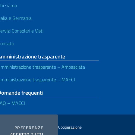
hi siamo
talia e Germania
ervizi Consolari e Visti
ontatti
Amministrazione trasparente
mministrazione trasparente – Ambasciata
mministrazione trasparente – MAECI
Domande frequenti
FAQ – MAECI
istero degli Affari Esteri e della Cooperazione
COOKIES
PREFERENZE
I COOKIES
ACCETTO TUTTI