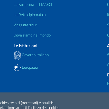
La Farnesina – il MAECI
C
La Rete diplomatica
I
Viaggiare sicuri
S
Dove siamo nel mondo
C
Le Istituzioni
A
Governo Italiano
A
Europa.eu
ne di Accessibilità
okies tecnici (necessari) e analitici.
2026 Copyright Min
gazione accetti l'utilizzo dei cookies.