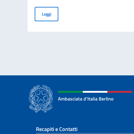
Elezioni dei COMITES 2026
Leggi
Ambasciata d'Italia Berlino
Sezione footer
Recapiti e Contatti