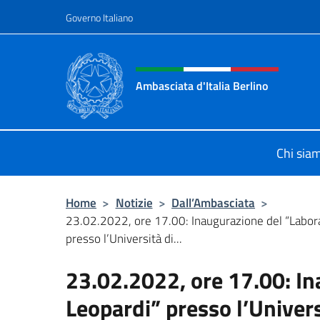
Salta al contenuto
Governo Italiano
Intestazione sito, social 
Ambasciata d'Italia Berlino
Sito ufficiale dell'Ambasciata d'Ital
Chi sia
Home
>
Notizie
>
Dall’Ambasciata
>
23.02.2022, ore 17.00: Inaugurazione del “Labora
presso l’Università di...
23.02.2022, ore 17.00: In
Leopardi” presso l’Univer