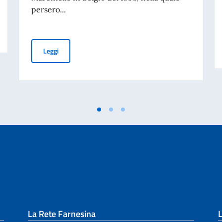
persero...
8 Agosto: Giornata nazionale del sacrificio del lavoro it
Leggi
La Rete Farnesina
L