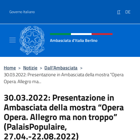
Salta al contenuto
IT
DE
Governo Italiano
Intestazione sito, social e menù
Ambasciata d'Italia Berlino
Sito ufficiale dell'Ambasciata d'Italia Berlino
Home
>
Notizie
>
Dall’Ambasciata
>
30.03.2022: Presentazione in Ambasciata della mostra “Opera
Opera. Allegro ma...
30.03.2022: Presentazione in
Ambasciata della mostra “Opera
Opera. Allegro ma non troppo”
(PalaisPopulaire,
27.04.-22.08.2022)