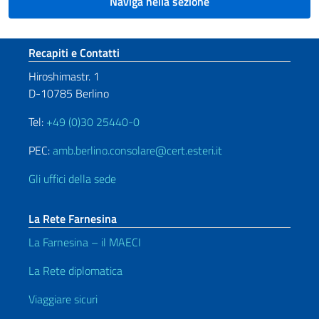
Naviga nella sezione
Sezione footer
Recapiti e Contatti
Hiroshimastr. 1
D-10785 Berlino
Tel:
+49 (0)30 25440-0
PEC:
amb.berlino.consolare@cert.esteri.it
Gli uffici della sede
La Rete Farnesina
La Farnesina – il MAECI
La Rete diplomatica
Viaggiare sicuri