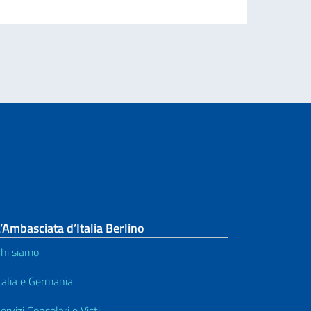
’Ambasciata d’Italia Berlino
hi siamo
talia e Germania
ervizi Consolari e Visti