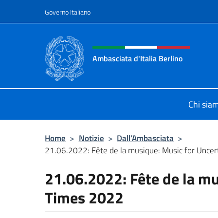
Salta al contenuto
Governo Italiano
Intestazione sito, social 
Ambasciata d'Italia Berlino
Sito ufficiale dell'Ambasciata d'Ital
Chi sia
Home
>
Notizie
>
Dall’Ambasciata
>
21.06.2022: Fête de la musique: Music for Unce
21.06.2022: Fête de la mu
Times 2022