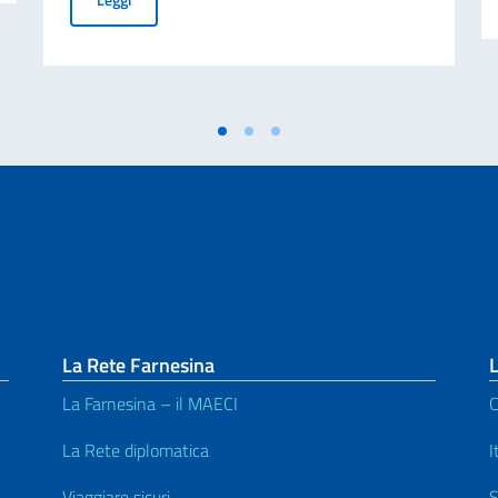
La Rete Farnesina
L
La Farnesina – il MAECI
C
La Rete diplomatica
I
Viaggiare sicuri
S