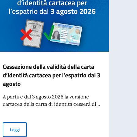
Cessazione della validità della carta
Deep 
d’identità cartacea per l’espatrio dal 3
italo
agosto
acca
A partire dal 3 agosto 2026 la versione
Si è s
cartacea della carta di identità cesserà di...
Ludwi
Monac
Cessazione della validità della carta d’identità cartacea per l’esp
Leggi
aliano nel mondo
Leg