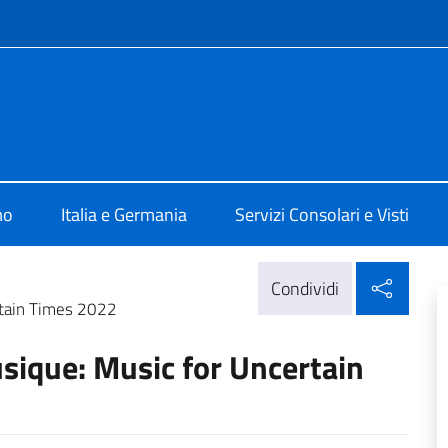
e menù
ia Berlino
mo
Italia e Germania
Servizi Consolari e Visti
Condi
Condividi
rtain Times 2022
sique: Music for Uncertain