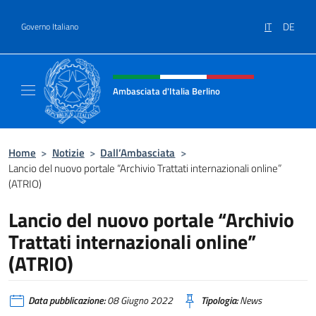
Salta al contenuto
IT
DE
Governo Italiano
Intestazione sito, social e menù
Ambasciata d'Italia Berlino
Sito ufficiale dell'Ambasciata d'Italia Berlino
Home
>
Notizie
>
Dall’Ambasciata
>
Lancio del nuovo portale “Archivio Trattati internazionali online”
(ATRIO)
Lancio del nuovo portale “Archivio
Trattati internazionali online”
(ATRIO)
Data pubblicazione:
08 Giugno 2022
Tipologia:
News