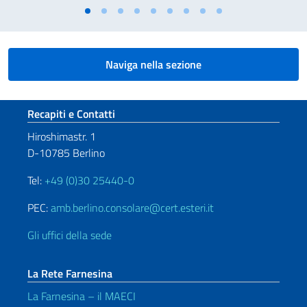
Naviga nella sezione
Sezione footer
Recapiti e Contatti
Hiroshimastr. 1
D-10785 Berlino
Tel:
+49 (0)30 25440-0
PEC:
amb.berlino.consolare@cert.esteri.it
Gli uffici della sede
La Rete Farnesina
La Farnesina – il MAECI