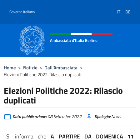
Salta al contenuto
IT
DE
Governo Italiano
Intestazione sito, social e menù
Ambasciata d'Italia Berlino
Sito ufficiale dell'Ambasciata d'Italia Berlino
Home
>
Notizie
>
Dall’Ambasciata
>
Elezioni Politiche 2022: Rilascio duplicati
Elezioni Politiche 2022: Rilascio
duplicati
Data pubblicazione:
08 Settembre 2022
Tipologia:
News
Si informa che
A PARTIRE DA DOMENICA 11