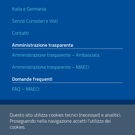
Italia e Germania
Servizi Consolari e Visti
Contatti
Amministrazione trasparente
Amministrazione trasparente – Ambasciata
Amministrazione trasparente – MAECI
Domande frequenti
FAQ – MAECI
Link Utili
Note legali
Privacy e cookie policy
Dichiarazione di Accessibilità
Questo sito utilizza cookies tecnici (necessari) e analitici.
Proseguendo nella navigazione accetti l'utilizzo dei
cookies.
2026 Copyright Ministero degli Affari Esteri e della Cooperazione