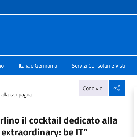
e menù
ia Berlino
mo
Italia e Germania
Servizi Consolari e Visti
Condi
Condividi
o alla campagna
lino il cocktail dedicato alla
extraordinary: be IT”