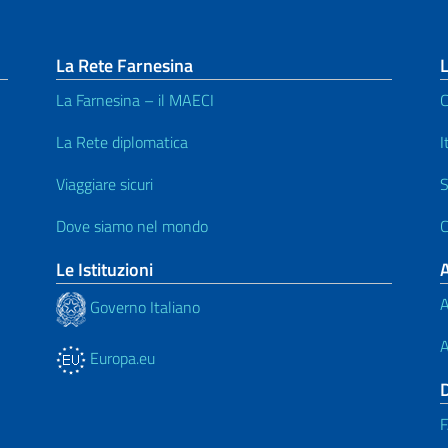
La Rete Farnesina
L
La Farnesina – il MAECI
C
La Rete diplomatica
I
Viaggiare sicuri
S
Dove siamo nel mondo
C
Le Istituzioni
A
Governo Italiano
A
Europa.eu