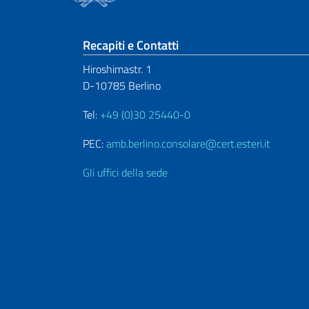
Sezione footer
Recapiti e Contatti
Hiroshimastr. 1
D-10785 Berlino
Tel:
+49 (0)30 25440-0
PEC:
amb.berlino.consolare@cert.esteri.it
Gli uffici della sede