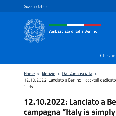
Salta al contenuto
Governo Italiano
Intestazione sito, social 
Ambasciata d'Italia Berlino
Sito ufficiale dell'Ambasciata d'Ital
Chi sia
Home
>
Notizie
>
Dall’Ambasciata
>
12.10.2022: Lanciato a Berlino il cocktail dedicat
“Italy...
12.10.2022: Lanciato a Ber
campagna “Italy is simply 