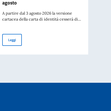
agosto
acca
A partire dal 3 agosto 2026 la versione
Si è s
cartacea della carta di identità cesserà di...
Ludwi
Monac
Cessazione della validità della carta d’identità cartacea per l’esp
Leggi
aliano nel mondo
Leg