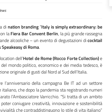
ews
na di
nation branding
“
Italy is simply extraordinary: be
con la
Fiera Bar Convent Berlin
, la più grande rassegna
evande alcooliche – un evento di degustazioni di
cocktail
s Speakeasy di Roma
.
ocation dell’
Hotel de Rome (Rocco Forte Collection)
e
 del mondo politico, economico e dei media tedesco, è
one originale di gusti dal Nord al Sud dell’Italia.
are l’anniversario della campagna Be IT ad un settore
italiano, che dopo la pandemia sta registrando numeri
iarato l’Ambasciatore Varricchio. “Si tratta di un ambito
poter coniugare creatività, innovazione e sostenibilità
vivialità che contraddistinguono lo stile di vita italiano”