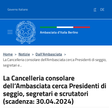
Salta al contenuto
IT
DE
Governo Italiano
Intestazione sito, social e menù
Ambasciata d'Italia Berlino
Sito ufficiale dell'Ambasciata d'Italia Berlino
Home
>
Notizie
>
Dall’Ambasciata
>
La Cancelleria consolare dell’Ambasciata cerca Presidenti di seggio,
segretari e...
La Cancelleria consolare
dell’Ambasciata cerca Presidenti di
seggio, segretari e scrutatori
(scadenza: 30.04.2024)