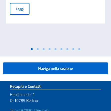
Elezioni dei COMITES 2026
Leggi
Naviga nella sezione
Sezione footer
Recapiti e Contatti
Hiroshimastr. 1
D-10785 Berlino
Tel:
+49 (0)30 25440-0