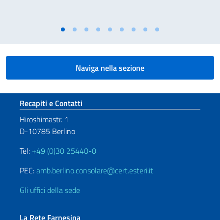
Naviga nella sezione
Sezione footer
Recapiti e Contatti
Hiroshimastr. 1
D-10785 Berlino
Tel:
+49 (0)30 25440-0
PEC:
amb.berlino.consolare@cert.esteri.it
Gli uffici della sede
La Rete Farnesina