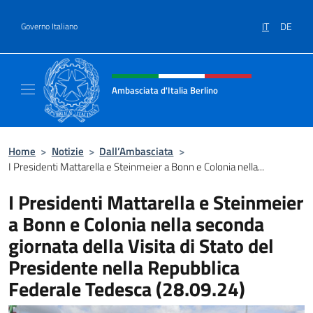
Salta al contenuto
IT
DE
Governo Italiano
Intestazione sito, social e menù
Ambasciata d'Italia Berlino
Sito ufficiale dell'Ambasciata d'Italia Berlino
Home
>
Notizie
>
Dall’Ambasciata
>
I Presidenti Mattarella e Steinmeier a Bonn e Colonia nella...
I Presidenti Mattarella e Steinmeier
a Bonn e Colonia nella seconda
giornata della Visita di Stato del
Presidente nella Repubblica
Federale Tedesca (28.09.24)