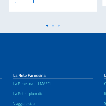
La Rete Farnesina
L
La Farnesina – il MAECI
C
La Rete diplomatica
I
Viaggiare sicuri
S