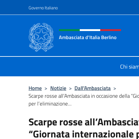
Salta al contenuto
Governo Italiano
Intestazione sito, social 
Ambasciata d'Italia Berlino
Sito ufficiale dell'Ambasciata d'Ital
Chi sia
Home
>
Notizie
>
Dall’Ambasciata
>
Scarpe rosse all’Ambasciata in occasione della “Gi
per l’eliminazione...
Scarpe rosse all’Ambascia
“Giornata internazionale p