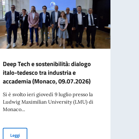
Deep Tech e sostenibilità: dialogo
Missi
italo-tedesco tra industria e
Comm
accademia (Monaco, 09.07.2026)
depu
Si è svolto ieri giovedì 9 luglio presso la
Missi
Ludwig Maximilian University (LMU) di
Lavor
Monaco...
presie
per l’espatrio dal 3 agosto
Deep Tech e sostenibilità: dialogo italo-tedesco tra industria e
Leggi
Leg