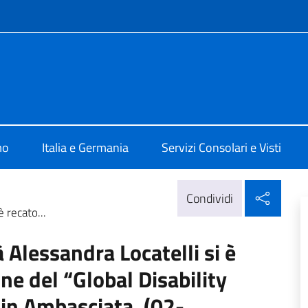
e menù
ia Berlino
mo
Italia e Germania
Servizi Consolari e Visti
Condi
Condividi
è recato...
à Alessandra Locatelli si è
one del “Global Disability
in Ambasciata. (02-