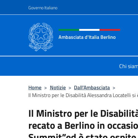
Salta al contenuto
Governo Italiano
Intestazione sito, social 
Ambasciata d'Italia Berlino
Sito ufficiale dell'Ambasciata d'Ital
Chi sia
Home
>
Notizie
>
Dall’Ambasciata
>
Il Ministro per le Disabilità Alessandra Locatelli si 
Il Ministro per le Disabilit
recato a Berlino in occasi
Summit”ed è stato ospite 