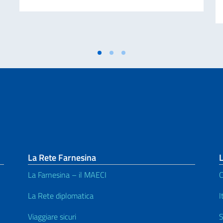
La Rete Farnesina
L
La Farnesina – il MAECI
C
La Rete diplomatica
I
Viaggiare sicuri
S