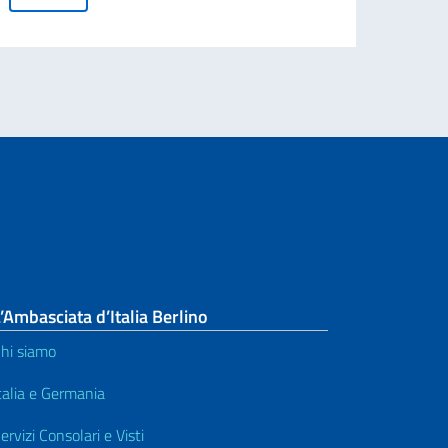
’Ambasciata d’Italia Berlino
hi siamo
talia e Germania
ervizi Consolari e Visti