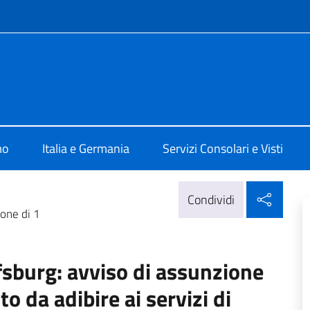
e menù
ia Berlino
mo
Italia e Germania
Servizi Consolari e Visti
Condi
Condividi
one di 1
sburg: avviso di assunzione
o da adibire ai servizi di