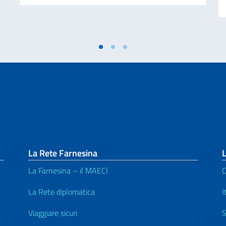
La Rete Farnesina
L
La Farnesina – il MAECI
C
La Rete diplomatica
I
Viaggiare sicuri
S