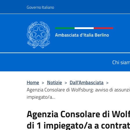
Salta al contenuto
Governo Italiano
Intestazione sito, social 
Ambasciata d'Italia Berlino
Sito ufficiale dell'Ambasciata d'Ital
Chi sia
Home
>
Notizie
>
Dall’Ambasciata
>
Agenzia Consolare di Wolfsburg: avviso di assunzi
impiegato/a...
Agenzia Consolare di Wolf
di 1 impiegato/a a contratt