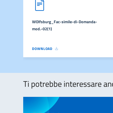
WOlfsburg_Fac-simile-di-Domanda-
mod.-02(1)
DOWNLOAD
WOLFSBURG_FAC-SIMILE-DI-DOMANDA-MOD.
Ti potrebbe interessare an