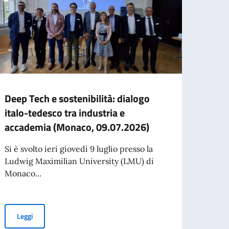
Deep Tech e sostenibilità: dialogo
Missi
italo-tedesco tra industria e
Comm
accademia (Monaco, 09.07.2026)
depu
Si è svolto ieri giovedì 9 luglio presso la
Missi
Ludwig Maximilian University (LMU) di
Lavor
Monaco...
presie
per l’espatrio dal 3 agosto
Deep Tech e sostenibilità: dialogo italo-tedesco tra industria e
Leggi
Leg