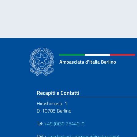
Ambasciata d'Italia Berlino
Sezione footer
Recapiti e Contatti
Hiroshimastr. 1
D-10785 Berlino
Tel:
+49 (0)30 25440-0
PEC:
amb.berlino.consolare@cert.esteri.it