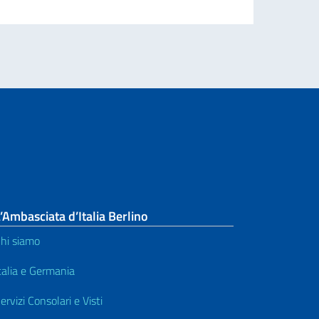
’Ambasciata d’Italia Berlino
hi siamo
talia e Germania
ervizi Consolari e Visti