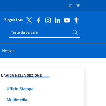
IT
DE
Seguici su:
Cerca nel sito
Ricerca sito live
Notizie
vidi sui Social Network
NAVIGA NELLA SEZIONE
Ufficio Stampa
Multimedia