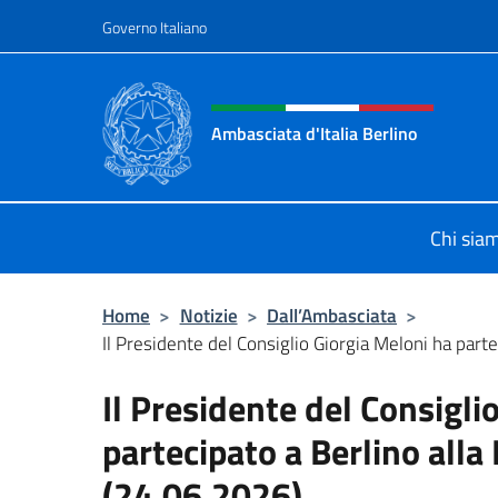
Salta al contenuto
Governo Italiano
Intestazione sito, social 
Ambasciata d'Italia Berlino
Sito ufficiale dell'Ambasciata d'Ital
Chi sia
Home
>
Notizie
>
Dall’Ambasciata
>
Il Presidente del Consiglio Giorgia Meloni ha partec
Il Presidente del Consigli
partecipato a Berlino alla
(24.06.2026)