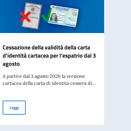
Cessazione della validità della carta
Deep 
d’identità cartacea per l’espatrio dal 3
italo
agosto
acca
A partire dal 3 agosto 2026 la versione
Si è s
cartacea della carta di identità cesserà di...
Ludwi
Monac
Cessazione della validità della carta d’identità cartacea per l’esp
Leggi
aliano nel mondo
Leg