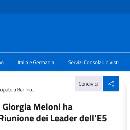
e menù
ia Berlino
mo
Italia e Germania
Servizi Consolari e Visti
Condi
Condividi
ipato a Berlino...
o Giorgia Meloni ha
 Riunione dei Leader dell’E5