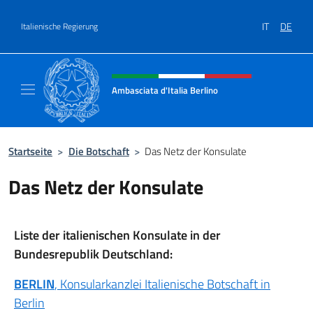
Zum Inhalt springen
IT
DE
Italienische Regierung
Header-Site, Social und Menü
Ambasciata d'Italia Berlino
Sito ufficiale dell'Ambasciata d'Italia Berlino
Startseite
>
Die Botschaft
>
Das Netz der Konsulate
Das Netz der Konsulate
Liste der italienischen Konsulate in der
Bundesrepublik Deutschland:
BERLIN
, Konsularkanzlei Italienische Botschaft in
Berlin