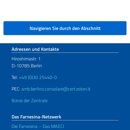
Navigieren Sie durch den Abschnitt
Fußbereich
Adressen und Kontakte
Hiroshimastr. 1
D-10785 Berlin
Tel:
+49 (0)30 25440-0
PEC:
amb.berlino.consolare@cert.esteri.it
Büros der Zentrale
Das Farnesina-Netzwerk
Die Farnesina – Das MAECI