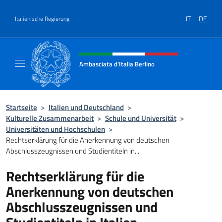
Zum Inhalt springen
IT
DE
Italienische Regierung
Header-Site, Social und Menü
Ambasciata d'Italia Berlino
Sito ufficiale dell'Ambasciata d'Italia Berlino
Startseite
>
Italien und Deutschland
>
Kulturelle Zusammenarbeit
>
Schule und Universität
>
Universitäten und Hochschulen
>
Rechtserklärung für die Anerkennung von deutschen
Abschlusszeugnissen und Studientiteln in...
Rechtserklärung für die
Anerkennung von deutschen
Abschlusszeugnissen und