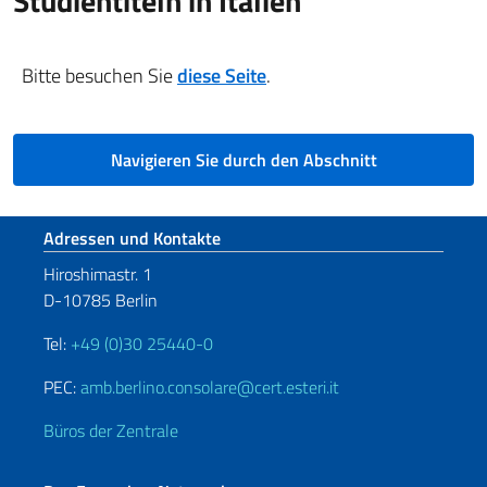
Studientiteln in Italien
Bitte besuchen Sie
diese Seite
.
Navigieren Sie durch den Abschnitt
Fußbereich
Adressen und Kontakte
Hiroshimastr. 1
D-10785 Berlin
Tel:
+49 (0)30 25440-0
PEC:
amb.berlino.consolare@cert.esteri.it
Büros der Zentrale