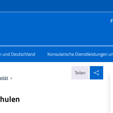
Menü
F
ia Berlino
en und Deutschland
Konsularische Dienstleistungen un
In so
Teilen
sität
>
chulen