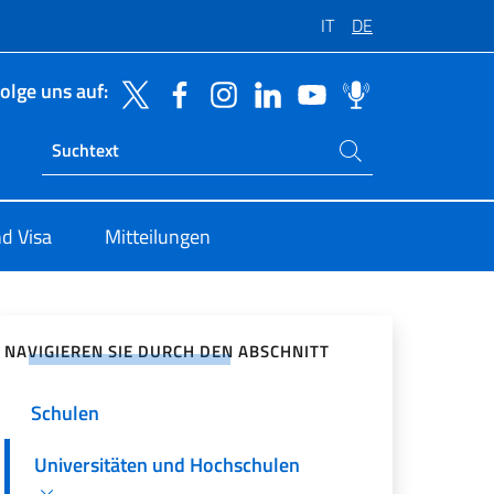
IT
DE
olge uns auf:
Suchen Sie auf der Website
Ricerca sito live
d Visa
Mitteilungen
zialen Netzwerken teilen
NAVIGIEREN SIE DURCH DEN ABSCHNITT
Schulen
Universitäten und Hochschulen