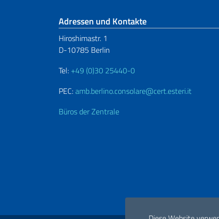
Fußbereich
Adressen und Kontakte
Hiroshimastr. 1
D-10785 Berlin
Tel:
+49 (0)30 25440-0
PEC:
amb.berlino.consolare@cert.esteri.it
Büros der Zentrale
Diese Website verwe