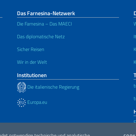
Das Farnesina-Netzwerk
D
Die Farnesina – Das MAECI
W
Das diplomatische Netz
I
Sicher Reisen
K
Wir in der Welt
K
Institutionen
t
Die italienische Regierung
t
Europa.eu
ndet notwendige technische und analytische
COOK