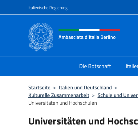
Zum Inhalt springen
Italienische Regierung
Header-Site, Social und 
Ambasciata d'Italia Berlino
Sito ufficiale dell'Ambasciata d'Ital
Die Botschaft
Itali
Startseite
>
Italien und Deutschland
>
Kulturelle Zusammenarbeit
>
Schule und Univer
Universitäten und Hochschulen
Universitäten und Hochs