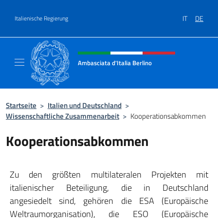
Zum Inhalt springen
IT
DE
Italienische Regierung
Header-Site, Social und Menü
Ambasciata d'Italia Berlino
Sito ufficiale dell'Ambasciata d'Italia Berlino
Startseite
>
Italien und Deutschland
>
Wissenschaftliche Zusammenarbeit
>
Kooperationsabkommen
Kooperationsabkommen
Zu den größten multilateralen Projekten mit
italienischer Beteiligung, die in Deutschland
angesiedelt sind, gehören die ESA (Europäische
Weltraumorganisation), die ESO (Europäische