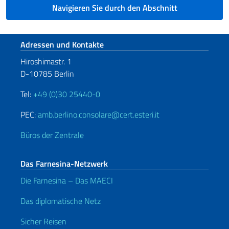
Navigieren Sie durch den Abschnitt
Fußbereich
Adressen und Kontakte
Hiroshimastr. 1
D-10785 Berlin
Tel:
+49 (0)30 25440-0
PEC:
amb.berlino.consolare@cert.esteri.it
Büros der Zentrale
Das Farnesina-Netzwerk
Die Farnesina – Das MAECI
Das diplomatische Netz
Sicher Reisen