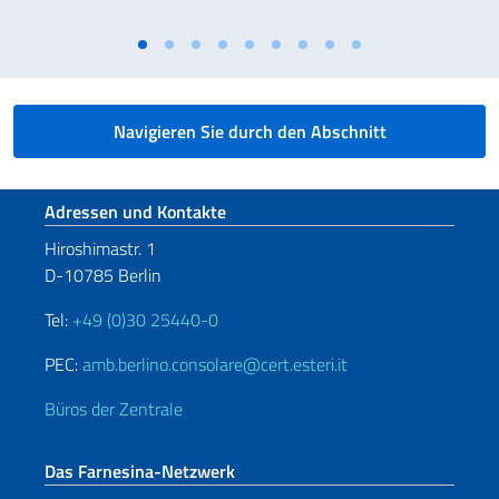
Navigieren Sie durch den Abschnitt
Fußbereich
Adressen und Kontakte
Hiroshimastr. 1
D-10785 Berlin
Tel:
+49 (0)30 25440-0
PEC:
amb.berlino.consolare@cert.esteri.it
Büros der Zentrale
Das Farnesina-Netzwerk