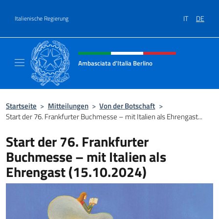
Zum Inhalt springen
IT
DE
Italienische Regierung
Header-Site, Social und Menü
Ambasciata d'Italia Berlino
Sito ufficiale dell'Ambasciata d'Italia Berlino
Startseite
>
Mitteilungen
>
Von der Botschaft
>
Start der 76. Frankfurter Buchmesse – mit Italien als Ehrengast...
Start der 76. Frankfurter
Buchmesse – mit Italien als
Ehrengast (15.10.2024)